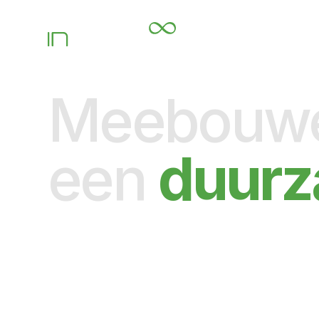
Meebouwe
een
duur