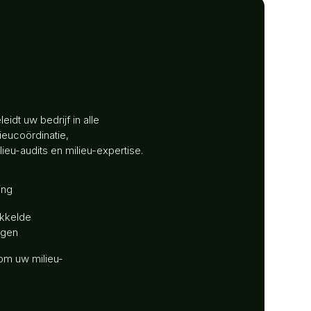
idt uw bedrijf in alle
ieucoördinatie,
eu-audits en milieu-expertise.
ing
ikkelde
ngen
om uw milieu-