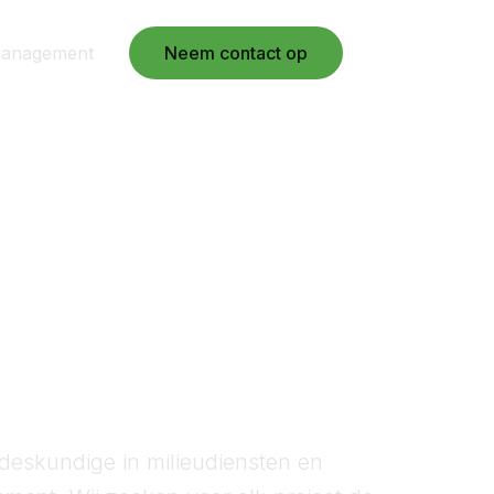
management
Neem contact op
Nl
 deskundige in milieudiensten en