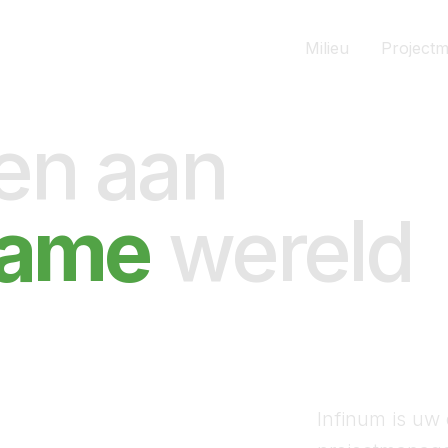
Milieu
Project
n aan
zame
wereld
Infinum is uw