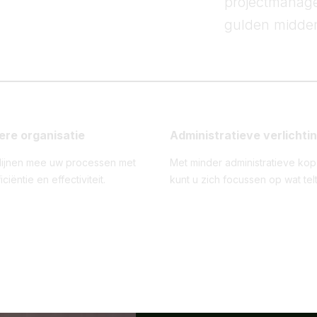
projectmanage
gulden midden
tere organisatie
Administratieve verlichti
mlijnen mee uw processen met
Met minder administratieve ko
ciëntie en effectiviteit.
kunt u zich focussen op wat telt