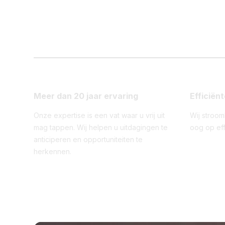
Meer dan 20 jaar ervaring
Efficiën
Onze expertise is een vat waar u vrij uit
Wij stroo
mag tappen. Wij helpen u uitdagingen te
oog op effi
anticiperen en opportuniteiten te
herkennen.