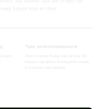
ment. Wij zoeken voor elk project de
weg tussen kost en doel.
ng
Tijds- en kostenbesparend
pzorgen
Time is money. Kosten zijn dat ook. Wij
.
helpen u op allebei te besparen zonder
in te boeten aan kwaliteit.